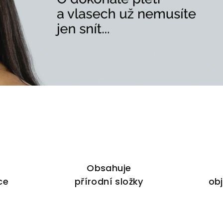
Obsahuje
ce
přírodní složky
ob