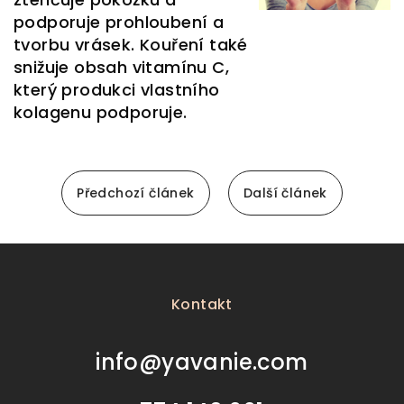
podporuje prohloubení a
tvorbu vrásek. Kouření také
snižuje obsah vitamínu C,
který produkci vlastního
kolagenu podporuje.
Předchozí článek
Další článek
Z
á
p
Kontakt
a
t
info
@
yavanie.com
í