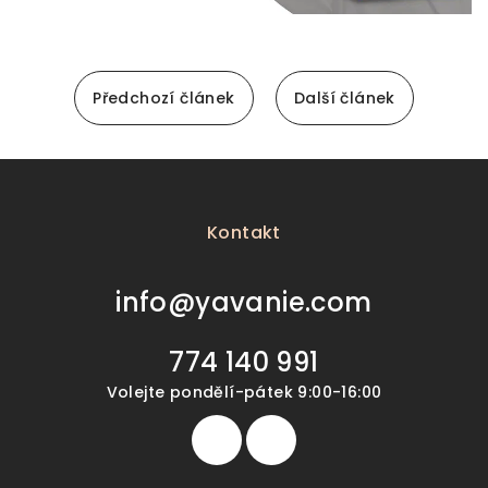
Předchozí článek
Další článek
Z
á
p
Kontakt
a
t
info
@
yavanie.com
í
774 140 991
Volejte pondělí-pátek 9:00-16:00